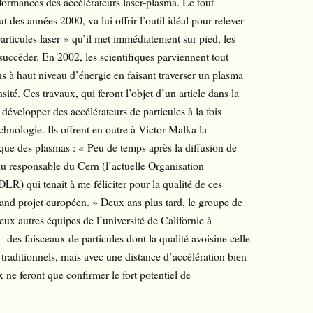
rformances des accélérateurs laser-plasma. Le tout
 des années 2000, va lui offrir l’outil idéal pour relever
articules laser » qu’il met immédiatement sur pied, les
 succéder. En 2002, les scientifiques parviennent tout
s à haut niveau d’énergie en faisant traverser un plasma
sité. Ces travaux, qui feront l’objet d’un article dans la
développer des accélérateurs de particules à la fois
chnologie. Ils offrent en outre à Victor Malka la
ue des plasmas : « Peu de temps après la diffusion de
 du responsable du Cern (l’actuelle Organisation
R) qui tenait à me féliciter pour la qualité de ces
rand projet européen. » Deux ans plus tard, le groupe de
x autres équipes de l’université de Californie à
des faisceaux de particules dont la qualité avoisine celle
 traditionnels, mais avec une distance d’accélération bien
x ne feront que confirmer le fort potentiel de