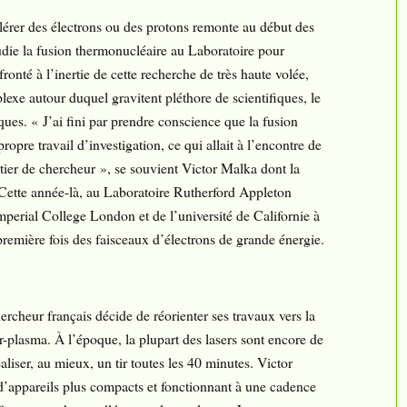
élérer des électrons ou des protons remonte au début des
die la fusion thermonucléaire au Laboratoire pour
nfronté à l’inertie de cette recherche de très haute volée,
lexe autour duquel gravitent pléthore de scientifiques, le
ues. « J’ai fini par prendre conscience que la fusion
ropre travail d’investigation, ce qui allait à l’encontre de
tier de chercheur », se souvient Victor Malka dont la
 Cette année-là, au Laboratoire Rutherford Appleton
perial College London et de l’université de Californie à
première fois des faisceaux d’électrons de grande énergie.
chercheur français décide de réorienter ses travaux vers la
r-plasma. À l’époque, la plupart des lasers sont encore de
liser, au mieux, un tir toutes les 40 minutes. Victor
d’appareils plus compacts et fonctionnant à une cadence